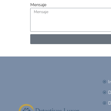
Mensaje
I
D
D