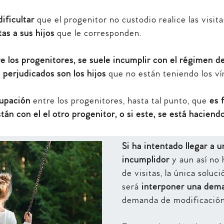
ificultar
que el progenitor no custodio realice las visit
tas a sus hijos
que le corresponden.
re los progenitores, se suele incumplir con el régimen de
 perjudicados son los hijos
que no están teniendo los vín
cupación
entre los progenitores, hasta tal punto, que
es 
tán con el el otro progenitor, o si este, se está haciend
Si ha intentado llegar a 
incumplidor
y aun así no
de visitas, la única solu
será
interponer una dem
demanda de modificación